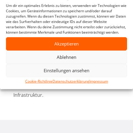
Um dir ein optimales Erlebnis zu bieten, verwenden wir Technologien wie
Cookies, um Geräteinformationen zu speichern und/oder darauf
Installation neuer Hardware-Komponenten
zuzugreifen. Wenn du diesen Technologien zustimmst, können wir Daten
wie das Surfverhalten oder eindeutige IDs auf dieser Website
verarbeiten. Wenn du deine Zustimmung nicht erteilst oder zurückziehst,
Implementierung der AVD-Lösung für
können bestimmte Merkmale und Funktionen beeinträchtigt werden.
ortsunabhängiges Arbeiten
Akzeptieren
Übernahme des laufenden IT-Supports durch
Solutec
Ablehnen
Schon nach kurzer Zeit war die Hausverwaltung
Einstellungen ansehen
wieder vollständig arbeitsfähig – mit einer
Cookie-Richtlinie
Datenschutzerklärung
Impressum
modernen, sicheren und stabilen IT-
Infrastruktur.